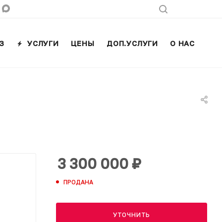
З
УСЛУГИ
ЦЕНЫ
ДОП.УСЛУГИ
О НАС
КО
3 300 000
₽
ПРОДАНА
УТОЧНИТЬ