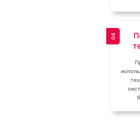
П
т
П
исполь
тех
сис
б