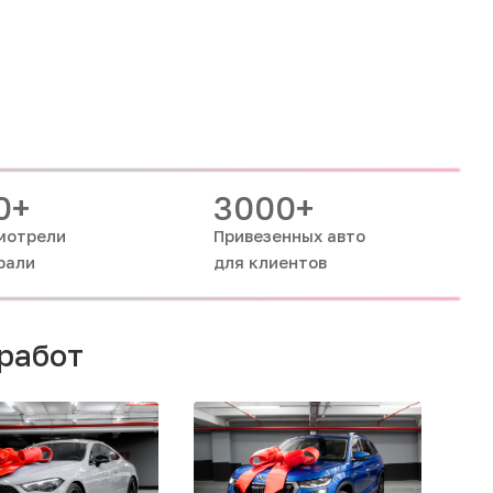
0+
3000+
мотрели
Привезенных авто
рали
для клиентов
работ