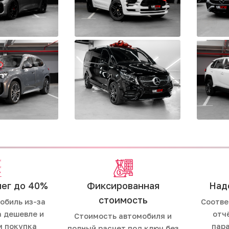
ег до 40%
Фиксированная
Над
стоимость
обиль из-за
Соотве
а дешевле и
отч
Стоимость автомобиля и
м покупка
пар
полный расчет под ключ без