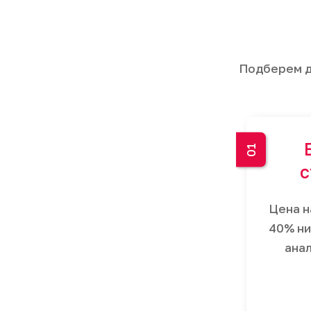
Подберем д
с
Цена н
40% ни
анал