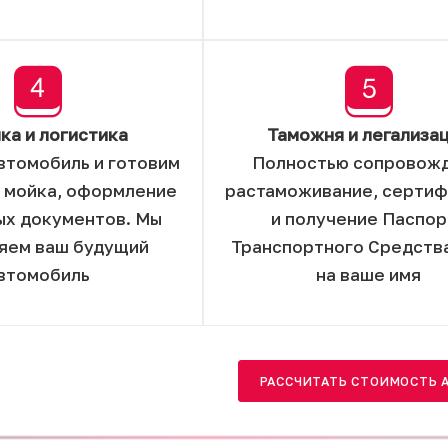
ка и логистика
Таможня и легализа
втомобиль и готовим
Полностью сопровож
: мойка, оформление
растаможивание, серти
ых документов. Мы
и получение Паспор
яем ваш будущий
Транспортного Средства
втомобиль
на ваше имя
РАССЧИТАТЬ СТОИМОСТЬ 