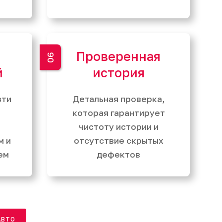
Проверенная
й
история
зти
Детальная проверка,
которая гарантирует
чистоту истории и
м и
отсутствие скрытых
ем
дефектов
АВТО