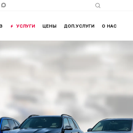
З
УСЛУГИ
ЦЕНЫ
ДОП.УСЛУГИ
О НАС
КО